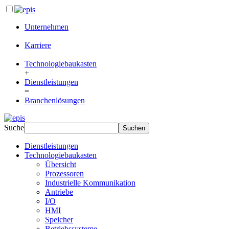
Unternehmen
Karriere
Technologiebaukasten
+
Dienstleistungen
=
Branchenlösungen
Suche
Dienstleistungen
Technologiebaukasten
Übersicht
Prozessoren
Industrielle Kommunikation
Antriebe
I/O
HMI
Speicher
Betriebssysteme